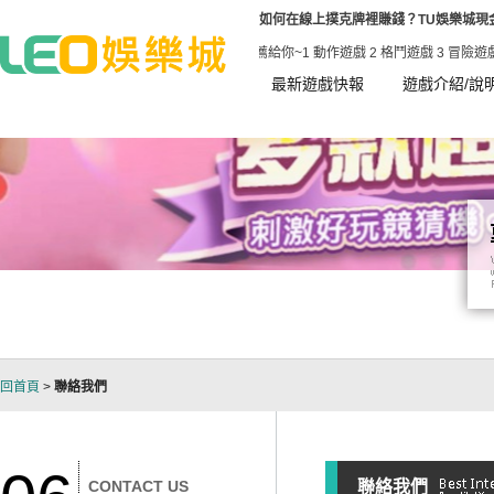
如何在線上撲克牌裡賺錢？TU娛樂城現
的滿好玩的~常常辦活動送大獎!!! 推薦給你~1 動作遊戲 2 格鬥遊戲 3 冒險遊戲 3.1 動
最新遊戲快報
遊戲介紹/說
回首頁
>
聯絡我們
CONTACT US
聯絡我們