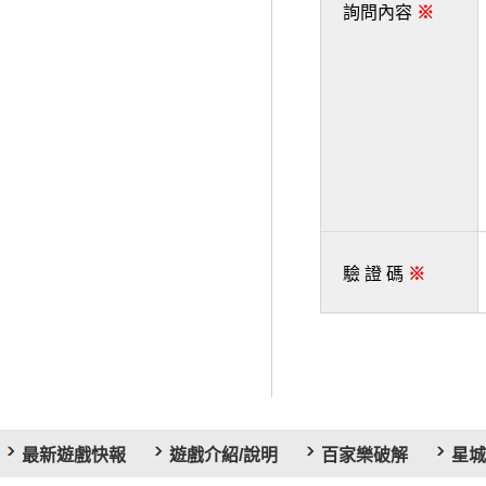
詢問內容
※
驗 證 碼
※
最新遊戲快報
遊戲介紹/說明
百家樂破解
星城