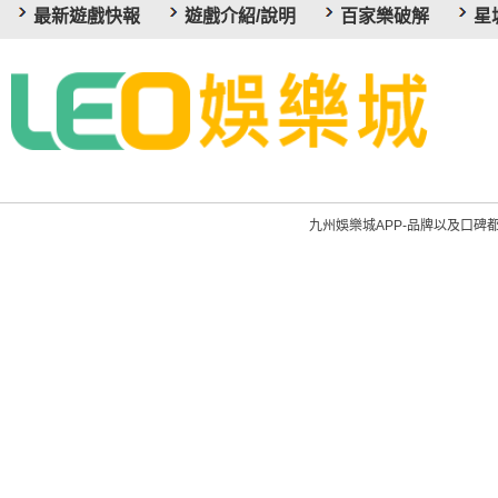
最新遊戲快報
遊戲介紹/說明
百家樂破解
星
九州娛樂城APP-品牌以及口