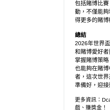
包括賭博比賽
動，不僅能夠
得更多的賭博
總結
2026年世
和賭博愛好者
掌握賭博策略
也能夠在賭博
者，這次世界
準備好，迎接
更多資訊：
D
戲、賺獎金！