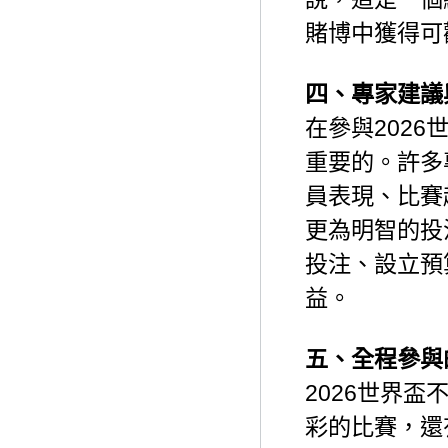
賭博中獲得可
四、專家建議
在參與202
重要的。許多
員表現、比賽
更為明智的投
投注、設立預
益。
五、全程參與
2026世界
彩的比賽，還