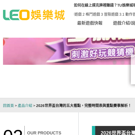
如何在線上撲克牌裡賺錢？TU娛樂城
動送大獎!!! 推薦給你~1 動作遊戲 2 格鬥遊戲 3 冒險遊戲 3.1 動作冒險 4 角色扮演
最新遊戲快報
遊戲介紹/
回首頁
>
產品介紹
>
2026世界盃台灣的五大看點，完整時間表與重點賽事解析！
OUR PRODUCTS
2026世界盃