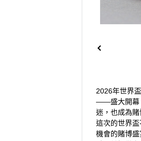
2026年世
——盛大開幕
迷，也成為賭
這次的世界盃
機會的賭博盛