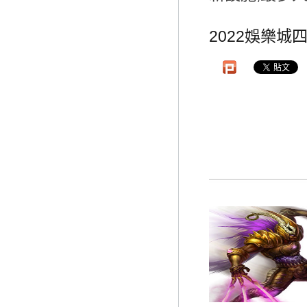
2022娛樂