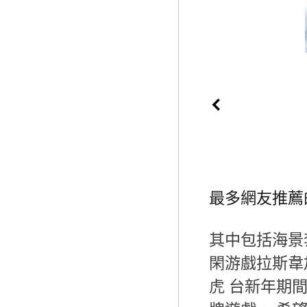
最多網友推薦
其中包括海景
閑游戲拉斯韋
虎 台新年期