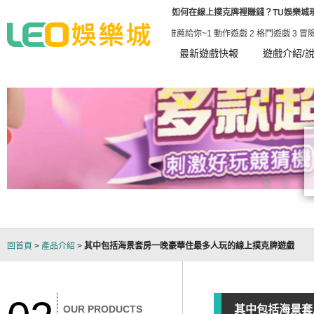
如何在線上撲克牌裡賺錢？TU娛樂城
的滿好玩的~常常辦活動送大獎!!! 推薦給你~1 動作遊戲 2 格鬥遊戲 3 冒險遊戲 3.1 動
最新遊戲快報
遊戲介紹/
回首頁
>
產品介紹
>
其中包括海景套房一晚豪華住最多人玩的線上撲克牌遊戲
OUR PRODUCTS
其中包括海景套