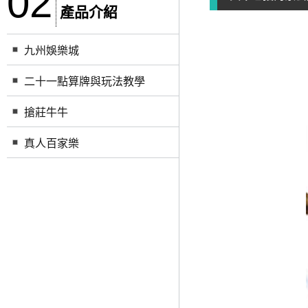
02
產品介紹
九州娛樂城
二十一點算牌與玩法教學
搶莊牛牛
真人百家樂