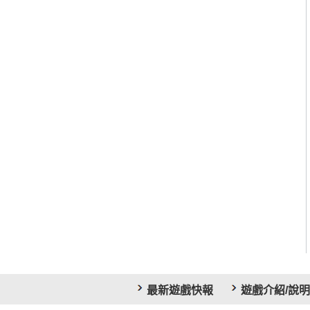
最新遊戲快報
遊戲介紹/說明